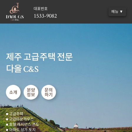
대표번호
메뉴 ▼
1533-9082
제주 고급주택 전문
다올 C&S
분양
문의
소개
정보
하기
■ 고급주택
■ 고급타운하우스
■ 호텔.레지던스.콘도
■ 아파트.상가.토지