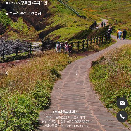
■ F2 / F5 영주권 (투자이민)
■ 부동산 분양 / 컨설팅
(주)다올씨엔에스
제주시 노연로12 제주드림타워
담당 김초운 | 문의 : 010-4667-3327
사업자등록번호 : 124411-0239740