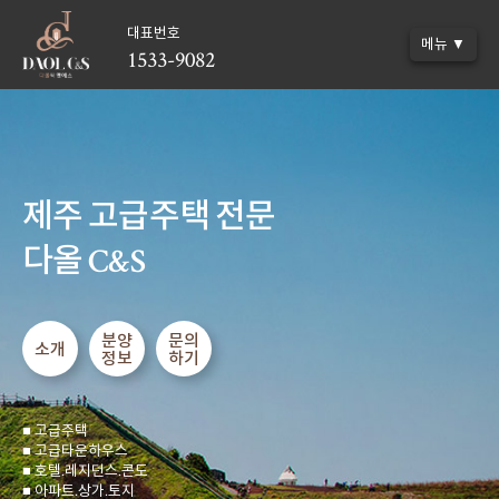
대표번호
메뉴 ▼
1533-9082
제주 고급주택 전문
다올 C&S
분양
문의
소개
정보
하기
■ 고급주택
■ 고급타운하우스
■ 호텔.레지던스.콘도
■ 아파트.상가.토지