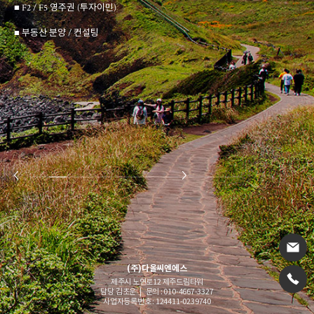
■ F2 / F5 영주권 (투자이민)
■ 부동산 분양 / 컨설팅
(주)다올씨엔에스
제주시 노연로12 제주드림타워
담당 김초운 | 문의 : 010-4667-3327
사업자등록번호 : 124411-0239740