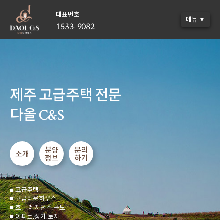
대표번호
메뉴 ▼
1533-9082
제주 고급주택 전문
다올 C&S
분양
문의
소개
정보
하기
■ 고급주택
■ 고급타운하우스
■ 호텔.레지던스.콘도
■ 아파트.상가.토지