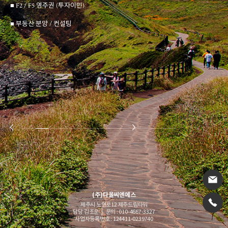
■ F2 / F5 영주권 (투자이민)
■ 부동산 분양 / 컨설팅
(주)다올씨엔에스
제주시 노연로12 제주드림타워
담당 김초운 | 문의 : 010-4667-3327
사업자등록번호 : 124411-0239740