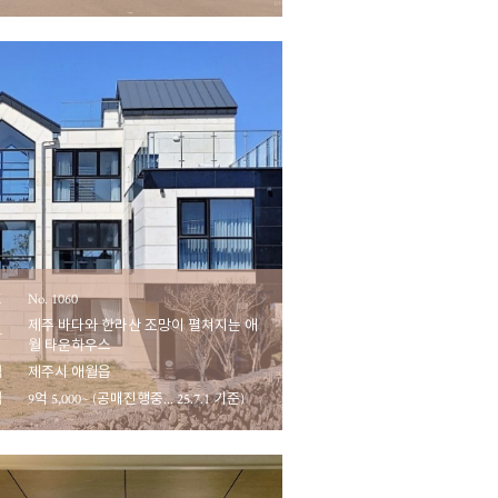
호
No. 1060
제주 바다와 한라산 조망이 펼쳐지는 애
마
월 타운하우스
역
제주시 애월읍
액
9억 5,000~ (공매진행중... 25.7.1 기준)