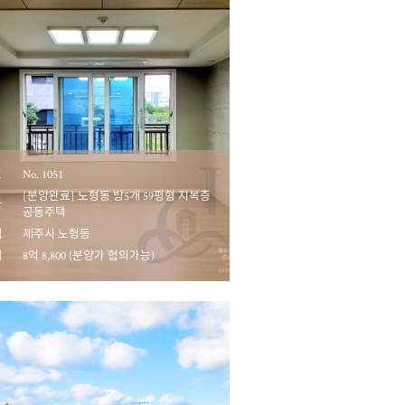
호
No. 1051
[분양완료] 노형동 방5개 59평형 지복층
마
공동주택
역
제주시 노형동
액
8억 8,800 (분양가 협의가능)