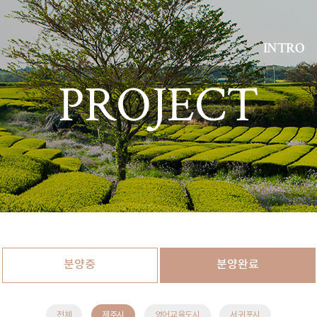
INTRO
PROJECT
분양중
분양완료
전체
제주시
영어교육도시
서귀포시