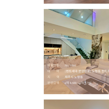
매물번호
No. 1064
테 마
[펜트세대 분양완료] 노형동 펜트
지 역
제주시 노형동
분양금액
6억 8,500 ~ 6억 9,700