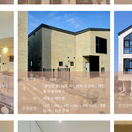
매물번호
No. 1061
매물번
하우스
[분양완료] 제주 파노라마 오션뷰!! 해안
테 마
테 
동 타운하우스
지 역
제주시 해안동
지 
13억 7,000 → 9억 9,000 → 8억 9,000 (개별
분양금
분양금액
등기) / 최종금액