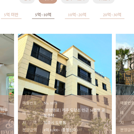
5억 미만
5억~10억
10억~20억
20억~30억
매물번호
No. 1075
매물번
운하우
[분양완료] 제주 도평초 인근 56평형 공
테 마
테 
동주택
지 역
제주시 도평동
지 
분양금액
8억 8,000~ (층별상이)
분양금