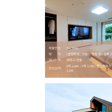
매물번호
No. 1058
테 마
[분양완료] 연동 37평형 방4 신축
지 역
제주시 연동
8억 6,600 ~ 9억 3,100 / 팬트하우스
분양금액
5,300