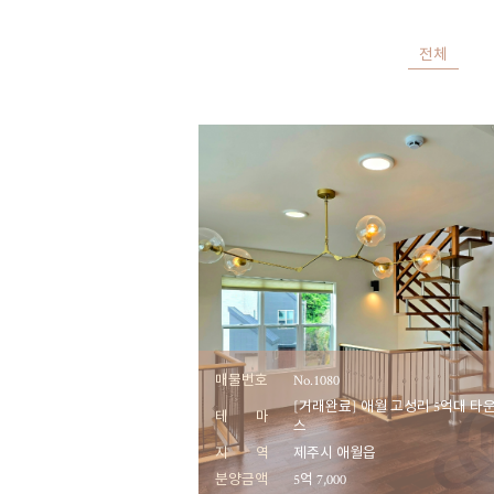
전체
매물번호
No.1080
[거래완료] 애월 고성리 5억대 타
테 마
스
지 역
제주시 애월읍
분양금액
5억 7,000