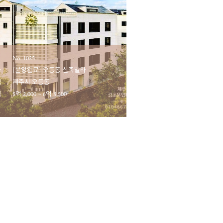
호
No. 1025
마
[분양완료] 오등동 신축빌라
역
제주시 오등동
액
5억 2,000 ~ 6억 8,500