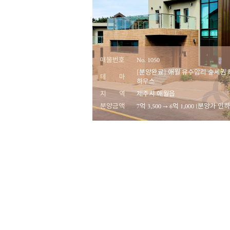
매물번호
No. 1050
[분양완료] 애월 유수암리 숲세권
테 마
하우스
지 역
제주시 애월읍
분양금액
7억 3,500 → 6억 1,000 (분양가 인하