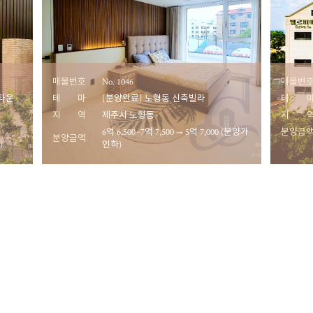
매물번호
No. 1046
매물번
 타운
테 마
[분양완료] 노형동 신축빌라
테 
지 역
제주시 노형동
지 
6억 6,500~7억 7,500 → 5억 7,000 (분양가
분양금
분양금액
)
인하)