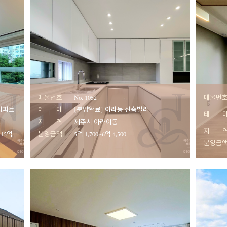
매물번호
No. 1052
매물번
 아파트
테 마
[분양완료] 아라동 신축빌라
테 
지 역
제주시 아라이동
지 
 15억
분양금액
5억 1,700~6억 4,500
분양금