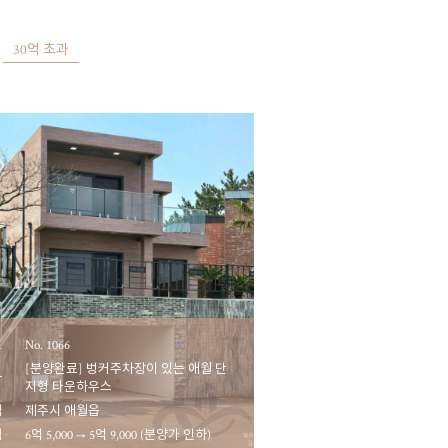
30억 초과
호
No. 1066
[분양완료] 벙커주차장이 있는 애월 단
마
지형 타운하우스
역
제주시 애월읍
액
6억 5,000 → 5억 9,000 (분양가 인하)